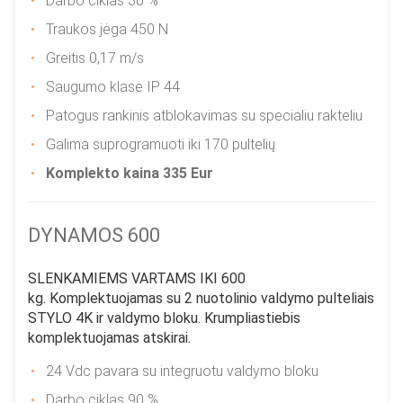
Darbo ciklas 30 %
Traukos jėga 450 N
Greitis 0,17 m/s
Saugumo klasė IP 44
Patogus rankinis atblokavimas su specialiu rakteliu
Galima suprogramuoti iki 170 pultelių
Komplekto kaina 335 Eur
DYNAMOS 600
SLENKAMIEMS VARTAMS IKI 600
kg. Komplektuojamas su 2 nuotolinio valdymo pulteliais
STYLO 4K ir valdymo bloku. Krumpliastiebis
komplektuojamas atskirai.
24 Vdc pavara su integruotu valdymo bloku
Darbo ciklas 90 %