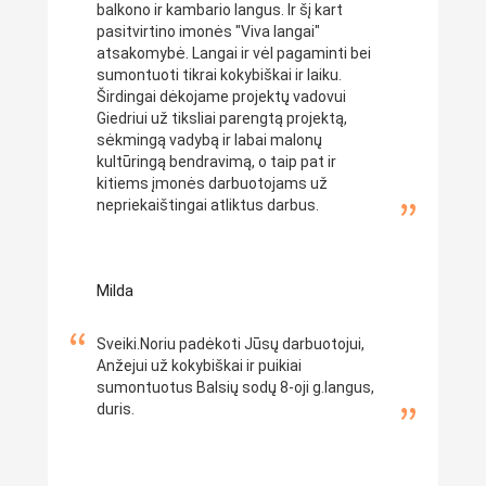
balkono ir kambario langus. Ir šį kart
pasitvirtino imonės "Viva langai"
atsakomybė. Langai ir vėl pagaminti bei
sumontuoti tikrai kokybiškai ir laiku.
Širdingai dėkojame projektų vadovui
Giedriui už tiksliai parengtą projektą,
sėkmingą vadybą ir labai malonų
kultūringą bendravimą, o taip pat ir
kitiems įmonės darbuotojams už
nepriekaištingai atliktus darbus.
Milda
Sveiki.Noriu padėkoti Jūsų darbuotojui,
Anžejui už kokybiškai ir puikiai
sumontuotus Balsių sodų 8-oji g.langus,
duris.