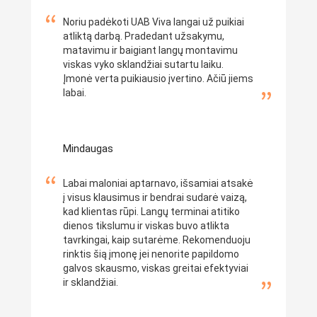
Noriu padėkoti UAB Viva langai už puikiai
atliktą darbą. Pradedant užsakymu,
matavimu ir baigiant langų montavimu
viskas vyko sklandžiai sutartu laiku.
Įmonė verta puikiausio įvertino. Ačiū jiems
labai.
Mindaugas
Labai maloniai aptarnavo, išsamiai atsakė
į visus klausimus ir bendrai sudarė vaizą,
kad klientas rūpi. Langų terminai atitiko
dienos tikslumu ir viskas buvo atlikta
tavrkingai, kaip sutarėme. Rekomenduoju
rinktis šią įmonę jei nenorite papildomo
galvos skausmo, viskas greitai efektyviai
ir sklandžiai.