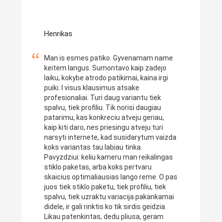
Henrikas
Man is esmes patiko. Gyvenamam name
keitem langus. Sumontavo kaip zadejo
laiku, kokybe atrodo patikimai, kaina irgi
puiki. I visus klausimus atsake
profesionaliai. Turi daug variantu tiek
spalvu, tiek profiliu. Tik norisi daugiau
patarimu, kas konkreciu atveju geriau,
kaip kiti daro, nes priesingu atveju turi
narsyti internete, kad susidarytum vaizda
koks variantas tau labiau tinka.
Pavyzdziui: keliu kameru man reikalingas
stiklo paketas, arba koks pertvaru
skaicius optimaliausias lango reme. O pas
juos tiek stiklo paketu, tiek profiliu, tiek
spalvu, tiek uzraktu variacija pakankamai
didele, ir gali rinktis ko tik sirdis geidzia.
Likau patenkintas, dedu pliusa, geram