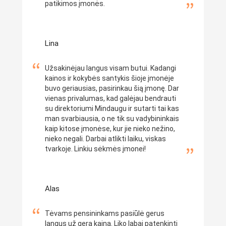
patikimos įmonės.
Lina
Užsakinėjau langus visam butui. Kadangi
kainos ir kokybės santykis šioje įmonėje
buvo geriausias, pasirinkau šią įmonę. Dar
vienas privalumas, kad galėjau bendrauti
su direktoriumi Mindaugu ir sutarti tai kas
man svarbiausia, o ne tik su vadybininkais
kaip kitose įmonėse, kur jie nieko nežino,
nieko negali. Darbai atlikti laiku, viskas
tvarkoje. Linkiu sėkmės įmonei!
Alas
Tėvams pensininkams pasiūlė gerus
langus už gerą kainą. Liko labai patenkinti