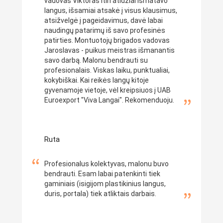
vadovas Viktoras itin atidžiai išmatavo
langus, išsamiai atsakė į visus klausimus,
atsižvelgė į pageidavimus, davė labai
naudingų patarimų iš savo profesinės
patirties. Montuotojų brigados vadovas
Jaroslavas - puikus meistras išmanantis
savo darbą. Malonu bendrauti su
profesionalais. Viskas laiku, punktualiai,
kokybiškai. Kai reikės langų kitoje
gyvenamoje vietoje, vėl kreipsiuos į UAB
Euroexport "Viva Langai". Rekomenduoju.
Ruta
Profesionalus kolektyvas, malonu buvo
bendrauti. Esam labai patenkinti tiek
gaminiais (isigijom plastikinius langus,
duris, portala) tiek atliktais darbais.