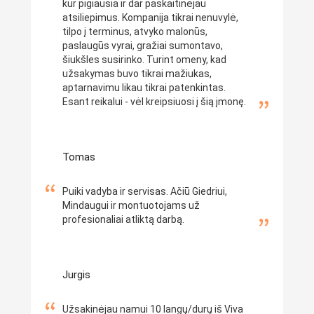
kur pigiausia ir dar paskaitinėjau
atsiliepimus. Kompanija tikrai nenuvylė,
tilpo į terminus, atvyko malonūs,
paslaugūs vyrai, gražiai sumontavo,
šiukšles susirinko. Turint omeny, kad
užsakymas buvo tikrai mažiukas,
aptarnavimu likau tikrai patenkintas.
Esant reikalui - vėl kreipsiuosi į šią įmonę.
Tomas
Puiki vadyba ir servisas. Ačiū Giedriui,
Mindaugui ir montuotojams už
profesionaliai atliktą darbą.
Jurgis
Užsakinėjau namui 10 langų/durų iš Viva