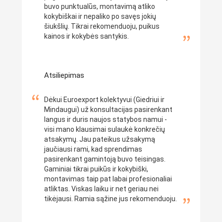
buvo punktualūs, montavimą atliko
kokybiškai ir nepaliko po savęs jokių
šiukšlių. Tikrai rekomenduoju, puikus
kainos ir kokybės santykis.
Atsiliepimas
Dėkui Euroexport kolektyvui (Giedriui ir
Mindaugui) už konsultacijas pasirenkant
langus ir duris naujos statybos namui -
visi mano klausimai sulaukė konkrečių
atsakymų. Jau pateikus užsakymą
jaučiausi rami, kad sprendimas
pasirenkant gamintoją buvo teisingas.
Gaminiai tikrai puikūs ir kokybiški,
montavimas taip pat labai profesionaliai
atliktas. Viskas laiku ir net geriau nei
tikėjausi. Ramia sąžine jus rekomenduoju.