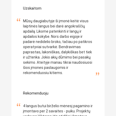
Uzskaitom
Mūsų daugiabutyje ši įmonė keitė visus
laiptinės langus bei darė angokraščių
apdailą. Likome patenkinti ir langų ir
apdailos kokybe. Nors darbo eigoje ir
padarė nedidelio broko, tačiau po patikros
operatyviai sutvarkė. Bendravimas
paprastas, lakoniškas, dalykiškas bet tiek
ir užtenka. Jokio akių dūmimo bei pasakų
sekimo. Ateityje manau tikrai naudosiuosi
šios įmones paslaugomis ir
rekomenduosiu kitiems.
Rekomenduoju
4 langus butui birželio mėnesį pagamino ir
įmontavo per 2 savaites - puiku. Projektų