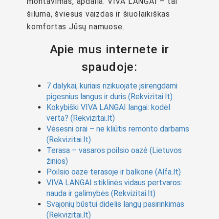
montavimas, apdaila. VIVA LANGAI – tai
šiluma, šviesus vaizdas ir šiuolaikiškas
komfortas Jūsų namuose.
Apie mus internete ir
spaudoje:
7 dalykai, kuriais rizikuojate įsirengdami
pigesnius langus ir duris (Rekvizitai.lt)
Kokybiški VIVA LANGAI langai: kodėl
verta? (Rekvizitai.lt)
Vėsesni orai – ne kliūtis remonto darbams
(Rekvizitai.lt)
Terasa – vasaros poilsio oazė (Lietuvos
žinios)
Poilsio oazė terasoje ir balkone (Alfa.lt)
VIVA LANGAI stiklinės vidaus pertvaros:
nauda ir galimybės (Rekvizitai.lt)
Svajonių būstui didelis langų pasirinkimas
(Rekvizitai.lt)