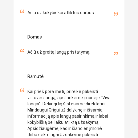
Aciu uz kokybiskai atliktus darbus
Domas
Ačiū už greitą langų pristatymą.
Ramutė
Kai prieš pora metų prireikė pakeisti
virtuvės langą, apsilankėme įmonėje "Viva
langai". Dėkingi lig šiol esame direktoriui
Mindaugui Grigui už dalykinę ir išsamią
informaciją apie langų pasirinkimą ir labai
kokybišką bei laiku atliktą užsakymą
Apsidžiaugėme, kad ir šiandien įmonė
dirba sėkmingai.Užsakėme pakeisti