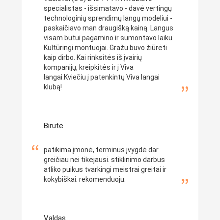
specialistas - išsimatavo - davė vertingų
technologinių sprendimų langų modeliui -
paskaičiavo man draugišką kainą. Langus
visam butui pagamino ir sumontavo laiku.
Kultūringi montuojai. Gražu buvo žiūrėti
kaip dirbo. Kai rinksitės iš įvairių
kompanijų, kreipkitės ir į Viva
langai.Kviečiu į patenkintų Viva langai
klubą!
Birutė
patikima įmonė, terminus įvygdė dar
greičiau nei tikėjausi. stiklinimo darbus
atliko puikus tvarkingi meistrai greitai ir
kokybiškai. rekomenduoju.
Valdas