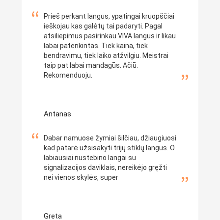
Prieš perkant langus, ypatingai kruopščiai
ieškojau kas galėtų tai padaryti. Pagal
atsiliepimus pasirinkau VIVA langus ir likau
labai patenkintas. Tiek kaina, tiek
bendravimu, tiek laiko atžvilgiu. Meistrai
taip pat labai mandagūs. Ačiū.
Rekomenduoju.
Antanas
Dabar namuose žymiai šilčiau, džiaugiuosi
kad patarė užsisakyti trijų stiklų langus. O
labiausiai nustebino langai su
signalizacijos daviklais, nereikėjo gręžti
nei vienos skylės, super
Greta