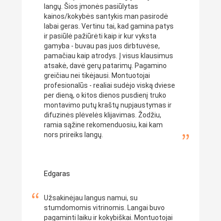
langų. Šios įmonės pasiūlytas
kainos/kokybės santykis man pasirodė
labai geras. Vertinu tai, kad gamina patys
ir pasiūlė pažiūrėti kaip ir kur vyksta
gamyba - buvau pas juos dirbtuvėse,
pamačiau kaip atrodys. Į visus klausimus
atsakė, davė gerų patarimų. Pagamino
greičiau nei tikėjausi. Montuotojai
profesionalūs - realiai sudėjo viską dviese
per dieną, o kitos dienos pusdienį truko
montavimo putų kraštų nupjaustymas ir
difuzinės plėvelės klijavimas. Žodžiu,
ramia sąžine rekomenduosiu, kai kam
nors prireiks langų.
Edgaras
Užsakinėjau langus namui, su
stumdomomis vitrinomis. Langai buvo
pagaminti laiku ir kokybiškai. Montuotojai