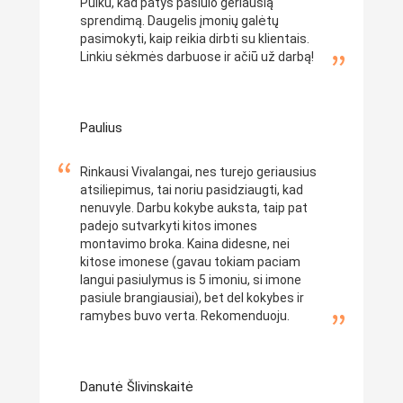
Puiku, kad patys pasiūlo geriausią
sprendimą. Daugelis įmonių galėtų
pasimokyti, kaip reikia dirbti su klientais.
Linkiu sėkmės darbuose ir ačiū už darbą!
Paulius
Rinkausi Vivalangai, nes turejo geriausius
atsiliepimus, tai noriu pasidziaugti, kad
nenuvyle. Darbu kokybe auksta, taip pat
padejo sutvarkyti kitos imones
montavimo broka. Kaina didesne, nei
kitose imonese (gavau tokiam paciam
langui pasiulymus is 5 imoniu, si imone
pasiule brangiausiai), bet del kokybes ir
ramybes buvo verta. Rekomenduoju.
Danutė Šlivinskaitė