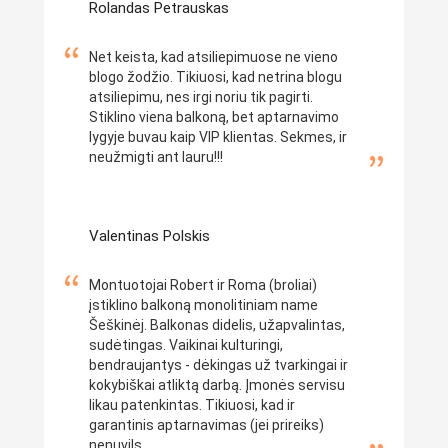
Rolandas Petrauskas
Net keista, kad atsiliepimuose ne vieno
blogo žodžio. Tikiuosi, kad netrina blogu
atsiliepimu, nes irgi noriu tik pagirti.
Stiklino viena balkoną, bet aptarnavimo
lygyje buvau kaip VIP klientas. Sekmes, ir
neužmigti ant lauru!!!
Valentinas Polskis
Montuotojai Robert ir Roma (broliai)
įstiklino balkoną monolitiniam name
Šeškinėj. Balkonas didelis, užapvalintas,
sudėtingas. Vaikinai kulturingi,
bendraujantys - dėkingas už tvarkingai ir
kokybiškai atliktą darbą. Įmonės servisu
likau patenkintas. Tikiuosi, kad ir
garantinis aptarnavimas (jei prireiks)
nenuvils.