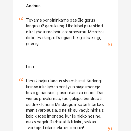
Andrius
Tėvams pensininkams pasiūlė gerus
langus už gerą kainą. Liko labai patenkinti
ir kokybe ir maloniu aptarnavimu. Meistrai
dirbo tvarkingai. Daugiau tokių atsakingų
įmonių.
Lina
Uzsakinejau langus visam butui. Kadangi
kainos ir kokybes santykis sioje imoneje
buvo geriausias, pasirinkau sia imone. Dar
vienas privalumas, kad galejau bendrauti
su direktoriumi Mindaugu ir sutarti tai kas
man svarbiausia, o ne tik su vadybininkais
kaip kitose imonese, kur jie nieko nezino,
nieko negali. Darbai atlikti laiku, viskas
tvarkoje. Linkiu sekmes imonei!