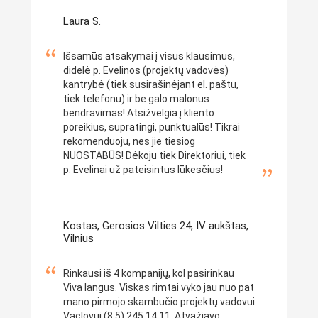
Laura S.
Išsamūs atsakymai į visus klausimus,
didelė p. Evelinos (projektų vadovės)
kantrybė (tiek susirašinėjant el. paštu,
tiek telefonu) ir be galo malonus
bendravimas! Atsižvelgia į kliento
poreikius, supratingi, punktualūs! Tikrai
rekomenduoju, nes jie tiesiog
NUOSTABŪS! Dėkoju tiek Direktoriui, tiek
p. Evelinai už pateisintus lūkesčius!
Kostas, Gerosios Vilties 24, IV aukštas,
Vilnius
Rinkausi iš 4 kompanijų, kol pasirinkau
Viva langus. Viskas rimtai vyko jau nuo pat
mano pirmojo skambučio projektų vadovui
Vaclovui (8 5) 245 14 11. Atvažiavo