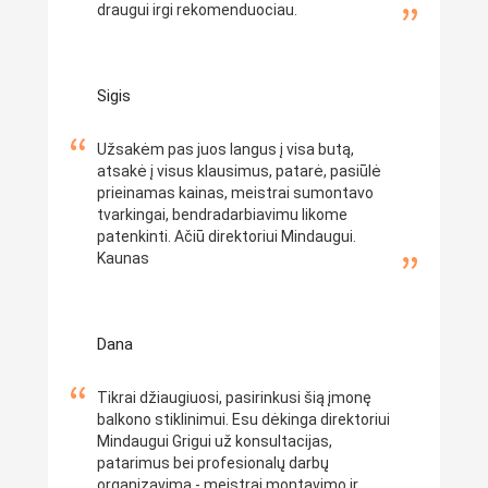
draugui irgi rekomenduociau.
Sigis
Užsakėm pas juos langus į visa butą,
atsakė į visus klausimus, patarė, pasiūlė
prieinamas kainas, meistrai sumontavo
tvarkingai, bendradarbiavimu likome
patenkinti. Ačiū direktoriui Mindaugui.
Kaunas
Dana
Tikrai džiaugiuosi, pasirinkusi šią įmonę
balkono stiklinimui. Esu dėkinga direktoriui
Mindaugui Grigui už konsultacijas,
patarimus bei profesionalų darbų
organizavimą - meistrai montavimo ir