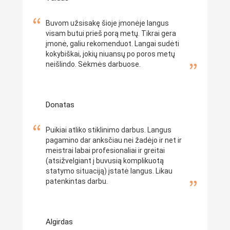
Buvom užsisakę šioje įmonėje langus
visam butui prieš porą metų. Tikrai gera
įmonė, galiu rekomenduot. Langai sudėti
kokybiškai, jokių niuansų po poros metų
neišlindo. Sėkmės darbuose.
Donatas
Puikiai atliko stiklinimo darbus. Langus
pagamino dar anksčiau nei žadėjo ir net ir
meistrai labai profesionaliai ir greitai
(atsižvelgiant į buvusią komplikuotą
statymo situaciją) įstatė langus. Likau
patenkintas darbu.
Algirdas