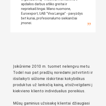
apdailos darbus atliko greitai ir
nepriekaištingai. Mano nuomone,
Euroexport, UAB "Viva Langai" - pavyzdys
bet kuriai, profesionalumo siekiančiai
įmonei.
Įsikūrėme 2010 m. tuomet nelengvu metu.
Todėl nuo pat pradžių norėdami įsitvirtinti ir
išsilaikyti siūlome išskirtinai kokybiškus
produktus už lanksčią kainą, atsižvelgdami į
kiekvieno kliento individualius poreikius.
Mūsų gaminius užsisakę klientai džiaugiasi