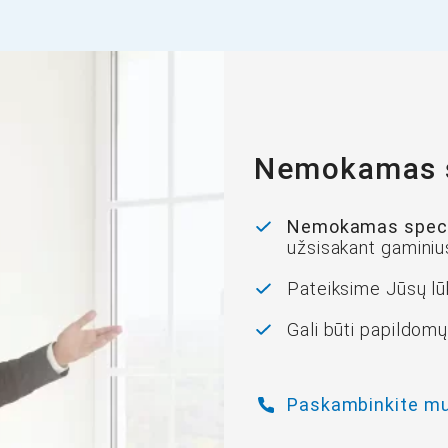
Nemokamas sp
Nemokamas specia
užsisakant gaminiu
Pateiksime Jūsų lū
Gali būti papildomų
Paskambinkite m