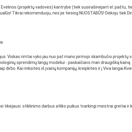
Evelinos (projektų vadovės) kantrybė (tiek susirašinėjant el. paštu, t
ktualūs! Tikrai rekomenduoju, nes jie tiesiog NUOSTABŪS! Dėkoju tiek Dire
us
angus. Viskas rimtai vyko jau nuo pat mano pirmojo skambučio projektų v
hnologinių sprendimų langų modeliui - paskaičiavo man draugišką kain
ip dirbo. Kai rinksitės iš įvairių kompanijų, kreipkitės ir į Viva langai.Kvi
 tikėjausi. stiklinimo darbus atliko puikus tvarkingi meistrai greitai i