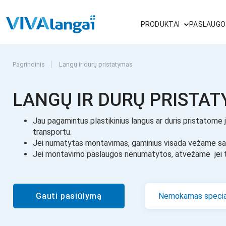
PRODUKTAI
PASLAUGO
Pagrindinis
Langų ir durų pristatymas
LANGŲ IR DURŲ PRISTA
Jau pagamintus plastikinius langus ar duris pristatome į
transportu.
Jei numatytas montavimas, gaminius visada vežame sa
Jei montavimo paslaugos nenumatytos, atvežame jei t
Gauti pasiūlymą
Nemokamas special