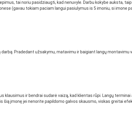
liepimus, tai noriu pasidziaugti, kad nenuvyle. Darbu kokybe auksta, tai
nese (gavau tokiam paciam langui pasiulymus is 5 imoniu, si imone pas
ktą darbą. Pradedant užsakymu, matavimu ir baigiant langų montavimu v
s klausimus ir bendrai sudarė vaizą, kad klientas rūpi. Langų terminai a
 šią įmonę jei nenorite papildomo galvos skausmo, viskas greitai efekty