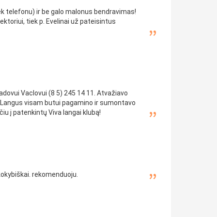
iek telefonu) ir be galo malonus bendravimas!
ktoriui, tiek p. Evelinai už pateisintus
adovui Vaclovui (8 5) 245 14 11. Atvažiavo
ą. Langus visam butui pagamino ir sumontavo
ečiu į patenkintų Viva langai klubą!
r kokybiškai. rekomenduoju.