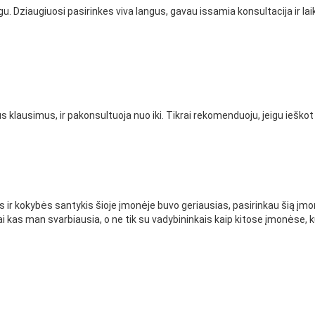
u. Dziaugiuosi pasirinkes viva langus, gavau issamia konsultacija ir l
s klausimus, ir pakonsultuoja nuo iki. Tikrai rekomenduoju, jeigu ieško
 ir kokybės santykis šioje įmonėje buvo geriausias, pasirinkau šią įmo
i kas man svarbiausia, o ne tik su vadybininkais kaip kitose įmonėse, kur 