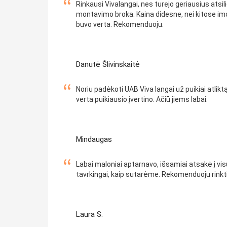
Rinkausi Vivalangai, nes turejo geriausius atsi
montavimo broka. Kaina didesne, nei kitose imo
buvo verta. Rekomenduoju.
Danutė Šlivinskaitė
Noriu padėkoti UAB Viva langai už puikiai atli
verta puikiausio įvertino. Ačiū jiems labai.
Mindaugas
Labai maloniai aptarnavo, išsamiai atsakė į visu
tavrkingai, kaip sutarėme. Rekomenduoju rinktis
Laura S.