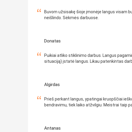
Buvom užsisakę šioje įmonėje langus visam but
neišlindo. Sėkmės darbuose.
Donatas
Puikiai atliko stiklinimo darbus. Langus pagamin
situaciją) įstatė langus. Likau patenkintas dar
Algirdas
Prieš perkant langus, ypatingai kruopščiai ieško
bendravimu, tiek laiko atžvilgiu. Meistrai taip
Antanas