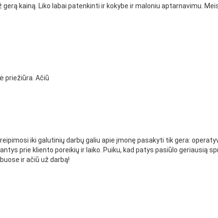
rą kainą. Liko labai patenkinti ir kokybe ir maloniu aptarnavimu. Meist
 priežiūra. Ačiū
eipimosi iki galutinių darbų galiu apie įmonę pasakyti tik gera: operatyvu
antys prie kliento poreikių ir laiko. Puiku, kad patys pasiūlo geriausią
rbuose ir ačiū už darbą!