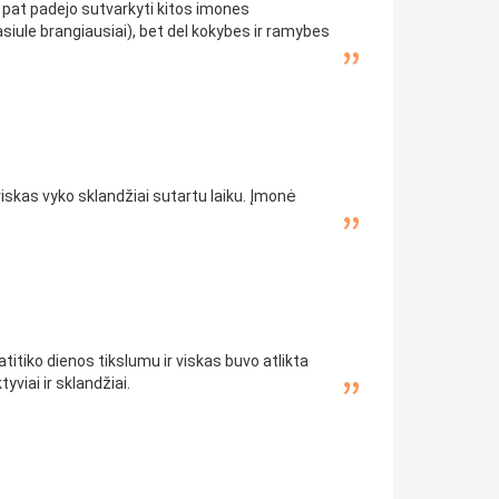
p pat padejo sutvarkyti kitos imones
iule brangiausiai), bet del kokybes ir ramybes
iskas vyko sklandžiai sutartu laiku. Įmonė
titiko dienos tikslumu ir viskas buvo atlikta
viai ir sklandžiai.