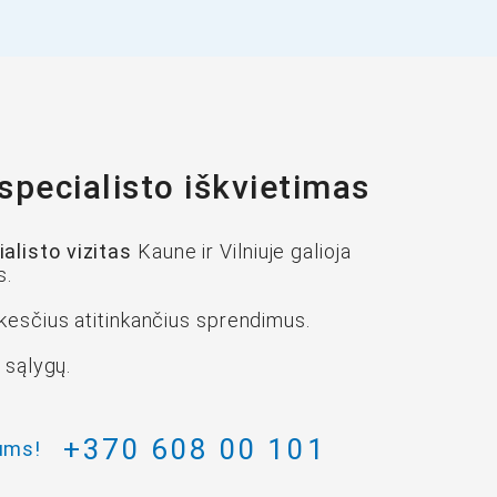
ecialisto iškvietimas
listo vizitas
Kaune ir Vilniuje galioja
s.
kesčius atitinkančius sprendimus.
 sąlygų.
+370 608 00 101
ums!