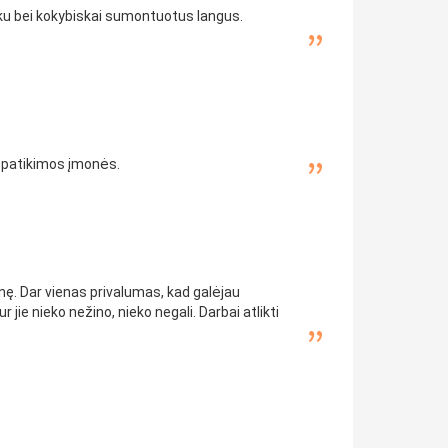
aiku bei kokybiskai sumontuotus langus.
t patikimos įmonės.
nę. Dar vienas privalumas, kad galėjau
jie nieko nežino, nieko negali. Darbai atlikti