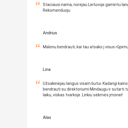
Staciausi nama, norejau Lietuvoje gamintu lang
Rekomenduoju
Andrius
Malonu bendrauti, kai tau atsako į visus rūpimu
Lina
Užsakinėjau langus visam butui. Kadangi kainos
bendrauti su direktoriumi Mindaugu ir sutarti ta
laiku, viskas tvarkoje. Linkiu sėkmės įmonei!
Alas