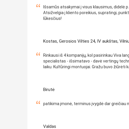
Išsamūs atsakymai į visus klausimus, didelė p. 
Atsižvelgia į kliento poreikius, supratingi, pun
lūkesčius!
Kostas, Gerosios Vilties 24, IV aukštas, Vilni
Rinkausi iš 4 kompanijų, kol pasirinkau Viva l
specialistas - išsimatavo - davė vertingų tec
laiku. Kultūringi montuojai. Gražu buvo žiūrėti ka
Birutė
patikima įmonė, terminus įvygdė dar greičiau nei
Valdas