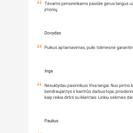
Tėvams pensininkams pasiūlė gerus langus už ge
įmonių.
Dovydas
Puikus aptarnavimas, puiki tolimesnė garantinė
Inga
Nesuklydau pasirinkusi Viva langai. Nuo pirmo kr
bendraujantys ir kantrūs darbuotojai, prisiderin
kaip reikia dirbti su klientais. Linkiu sėkmės da
Paulius