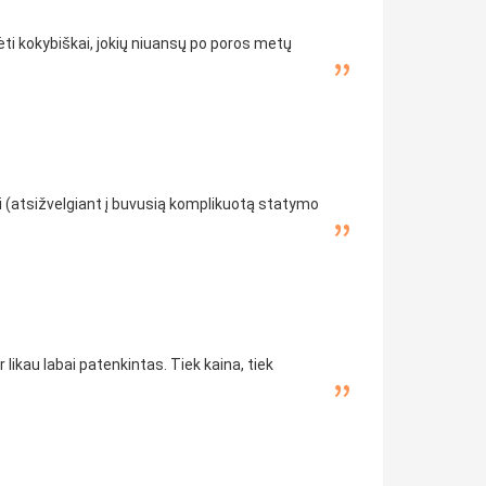
ti kokybiškai, jokių niuansų po poros metų
tai (atsižvelgiant į buvusią komplikuotą statymo
 likau labai patenkintas. Tiek kaina, tiek