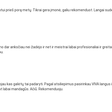
ui prieš porą metų. Tikrai gera įmonė, galiu rekomenduot. Langai sudė
o dar anksčiau nei žadėjo ir net ir meistrai labai profesionaliai ir grei
bu.
jau kas galėtų tai padaryti. Pagal atsiliepimus pasirinkau VIVA langus ir
 pat labai mandagūs. Ačiū. Rekomenduoju.