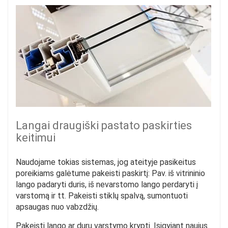
Langai draugiški pastato paskirties
keitimui
Naudojame tokias sistemas, jog ateityje pasikeitus
poreikiams galėtume pakeisti paskirtį: Pav. iš vitrininio
lango padaryti duris, iš nevarstomo lango perdaryti į
varstomą ir tt. Pakeisti stiklų spalvą, sumontuoti
apsaugas nuo vabzdžių.
Pakeisti lango ar durų varstymo kryptį. Įsigyjant naujus