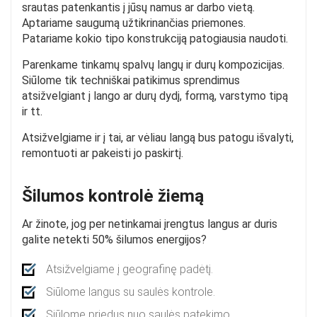
srautas patenkantis į jūsų namus ar darbo vietą.
Aptariame saugumą užtikrinančias priemones.
Patariame kokio tipo konstrukciją patogiausia naudoti.
Parenkame tinkamų spalvų langų ir durų kompozicijas.
Siūlome tik techniškai patikimus sprendimus
atsižvelgiant į lango ar durų dydį, formą, varstymo tipą
ir tt.
Atsižvelgiame ir į tai, ar vėliau langą bus patogu išvalyti,
remontuoti ar pakeisti jo paskirtį.
Šilumos kontrolė žiemą
Ar žinote, jog per netinkamai įrengtus langus ar duris
galite netekti 50% šilumos energijos?
Atsižvelgiame į geografinę padėtį.
Siūlome langus su saulės kontrole.
Siūlome priedus nuo saulės patekimo.