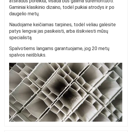
atsiradus poreikiui, visada bus galima suremontuoti.
Gaminiai klasikinio dizaino, todėl puikiai atrodys ir po
daugelio metų.
Naudojame keičiamas tarpines, todėl vėliau galėsite
patys lengvai jas pasikeisti, arba išsikviesti mūsų
specialistą.
Spalvotiems langams garantuojame, jog 20 metų
spalvos neišbluks.