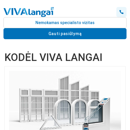
Nemokamas specialisto vizitas
Gauti pasiūlymą
KODĖL VIVA LANGAI