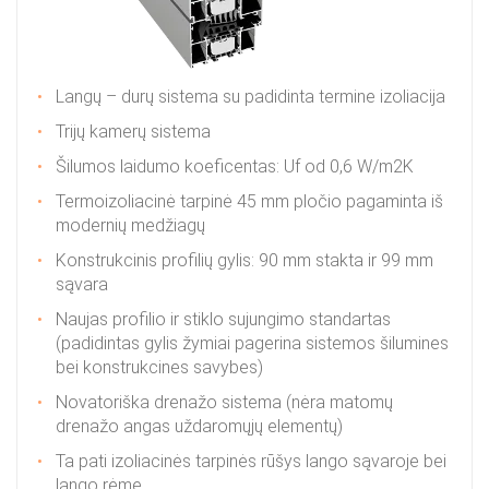
Langų – durų sistema su padidinta termine izoliacija
Trijų kamerų sistema
Šilumos laidumo koeficentas: Uf od 0,6 W/m2K
Termoizoliacinė tarpinė 45 mm pločio pagaminta iš
modernių medžiagų
Konstrukcinis profilių gylis: 90 mm stakta ir 99 mm
sąvara
Naujas profilio ir stiklo sujungimo standartas
(padidintas gylis žymiai pagerina sistemos šilumines
bei konstrukcines savybes)
Novatoriška drenažo sistema (nėra matomų
drenažo angas uždaromųjų elementų)
Ta pati izoliacinės tarpinės rūšys lango sąvaroje bei
lango rėme