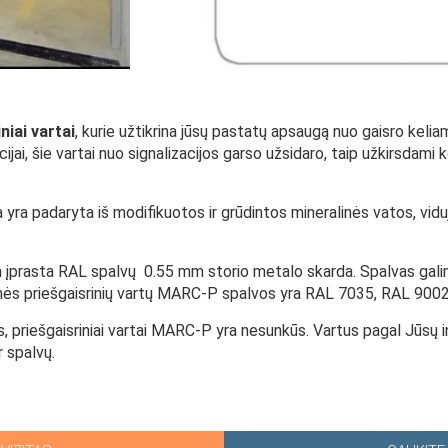
iai vartai
, kurie užtikrina jūsų pastatų apsaugą nuo gaisro kelia
acijai, šie vartai nuo signalizacijos garso užsidaro, taip užkirsdami 
yra padaryta iš modifikuotos ir grūdintos mineralinės vatos, viduje 
a įprasta RAL spalvų 0.55 mm storio metalo skarda. Spalvas galima
rtinės priešgaisrinių vartų MARC-P spalvos yra RAL 7035, RAL 900
, priešgaisriniai vartai MARC-P yra nesunkūs. Vartus pagal Jūsų 
r spalvų.