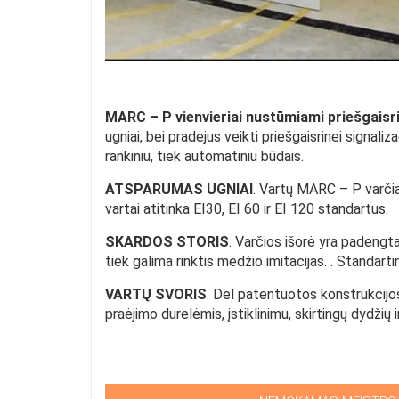
MARC – P vienvieriai nustūmiami priešgaisrin
ugniai, bei pradėjus veikti priešgaisrinei signaliz
rankiniu, tiek automatiniu būdais.
ATSPARUMAS UGNIAI
. Vartų MARC – P varčia 
vartai atitinka EI30, EI 60 ir EI 120 standartus.
SKARDOS STORIS
. Varčios išorė yra padengt
tiek galima rinktis medžio imitacijas. . Standa
VARTŲ SVORIS
. Dėl patentuotos konstrukcijos
praėjimo durelėmis, įstiklinimu, skirtingų dydžių i