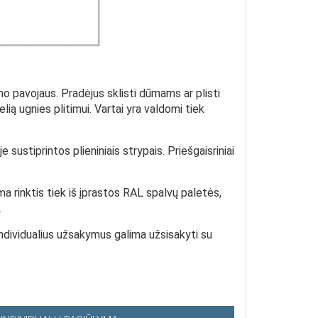
mo pavojaus. Pradėjus sklisti dūmams ar plisti
kelią ugnies plitimui. Vartai yra valdomi tiek
sustiprintos plieniniais strypais. Priešgaisriniai
 rinktis tiek iš įprastos RAL spalvų paletės,
2
individualius užsakymus galima užsisakyti su