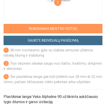
1
NEMOKAMAS MEISTRO VIZITAS
GAUKITE INDIVIDUALŲ PASIŪLYMĄ
1
90 mm montavimo gylis su stabilia armuote užtikrina
idealią šilumą ir stabilumą.
2
Trys tarpinės idealiai saugo nuo šalčio, triukšmo, drėgmės
ir skersvėjo.
3
Šie plastikiniai langai gali būti Įstiklinti nuo 24 mm iki 52 mm
storio, pačiais šilčiausiais stiklo paketais arba užpildais.
Plastikiniai langai Veka Alphaline 90 užtikrinta aukščiausio
lygio šilumos ir garso izoliaciją.