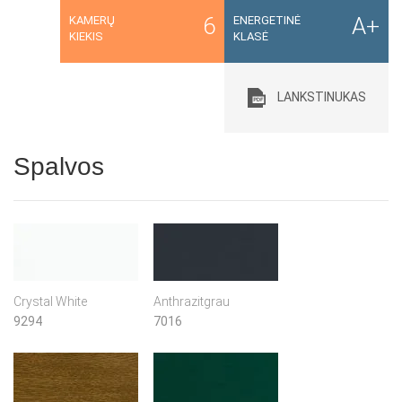
6
A+
KAMERŲ
ENERGETINĖ
KIEKIS
KLASĖ
LANKSTINUKAS
Spalvos
Crystal White
Anthrazitgrau
9294
7016