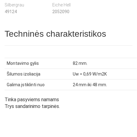
Silbergrau
Eiche Hell
49124
2052090
Techninės charakteristikos
Montavimo gylis
82 mm.
Šilumos izoliacija
Uw = 0,69 W/m2K
Galima įstiklinti nuo
24 mm iki 48 mm.
Tinka pasyviems namams
Trys sandarinimo tarpinės.