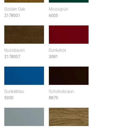
Golden Oak
Moosgrün
2178001
6005
Nussbaum
Dunkelrot
2178007
3081
Dunkelblau
Schokobraun
5030
8875