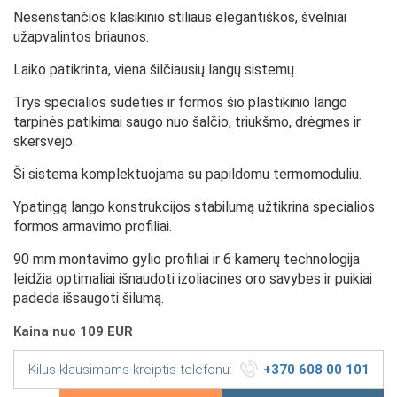
Nesenstančios klasikinio stiliaus elegantiškos, švelniai
užapvalintos briaunos.
Laiko patikrinta, viena šilčiausių langų sistemų.
Trys specialios sudėties ir formos šio plastikinio lango
tarpinės patikimai saugo nuo šalčio, triukšmo, drėgmės ir
skersvėjo.
Ši sistema komplektuojama su papildomu termomoduliu.
Ypatingą lango konstrukcijos stabilumą užtikrina specialios
formos armavimo profiliai.
90 mm montavimo gylio profiliai ir 6 kamerų technologija
leidžia optimaliai išnaudoti izoliacines oro savybes ir puikiai
padeda išsaugoti šilumą.
Kaina nuo 109 EUR
Kilus klausimams kreiptis telefonu:
+370 608 00 101